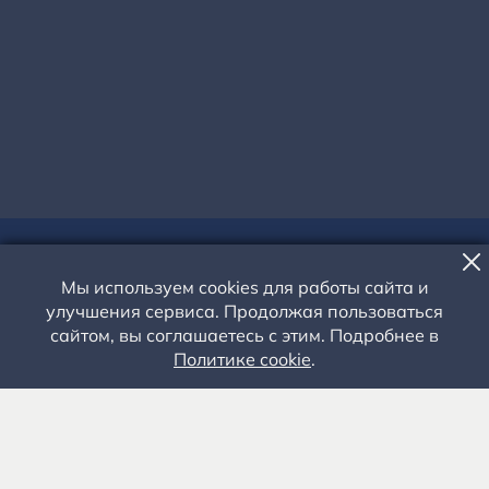
КОНФЕРЕНЦИЯ
Мы используем cookies для работы сайта и
МЕЖДУНАРОДНАЯ НАУЧНАЯ
улучшения сервиса. Продолжая пользоваться
КОНФЕРЕНЦИЯ «СЕРГЕЙ
сайтом, вы соглашаетесь с этим. Подробнее в
Политике cookie
.
ЕСЕНИН И ЕГО ЛИТЕРАТУРНОЕ
ОКРУЖЕНИЕ»
16 - 19 СЕНТЯБРЯ 2026 ГОДА
Территория музея-заповедника