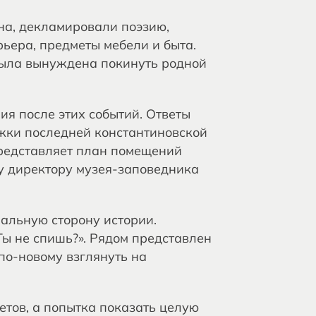
на, декламировали поэзию,
ьера, предметы мебели и быта.
была вынуждена покинуть родной
ия после этих событий. Ответы
ижки последней константиновской
представляет план помещений
у директору музея‑заповедника
альную сторону истории.
Ты не спишь?». Рядом представлен
 по‑новому взглянуть на
етов, а попытка показать целую