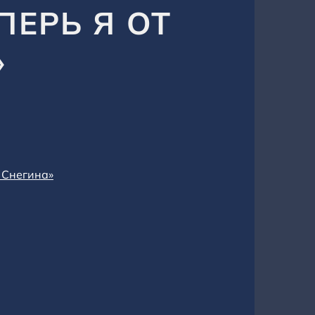
ПЕРЬ Я ОТ
»
 Снегина»