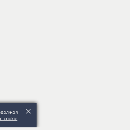
родолжая
е cookie
.