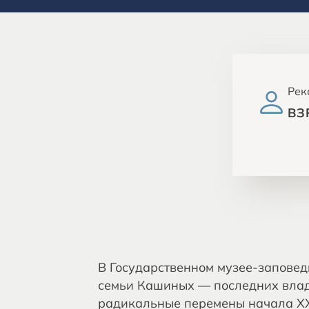
Рек
ВЗ
В Государственном музее‑заповедн
семьи Кашиных — последних владе
радикальные перемены начала XX