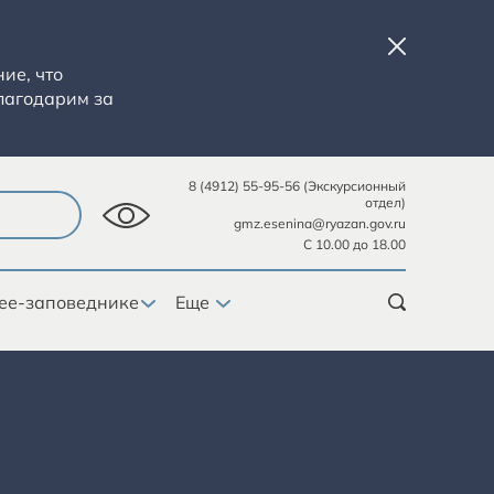
ие, что
лагодарим за
8 (4912) 55-95-56 (Экскурсионный
отдел)
gmz.esenina@ryazan.gov.ru
С 10.00 до 18.00
ее-заповеднике
Еще