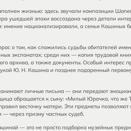
аполнен жизнью: здесь звучали композиции Шопе
ера ушедшей эпохи воссоздана через детали интер
м: имение национализировали, а семья Кашиных 
рос о том, как сложились судьбы обитателей имен
нных экспонатах: среди них — копия трудовой кн
го архива, а также документы. Особый интерес 
укой Ю. Н. Кашина и позднее подаренный первом
занимают личные письма — они передают эмоцион
щица обращается к сыну: «Милый Юрочка, что же 
тправил весточку матери. Эти предметы позволяют
 — через призму частных судеб.
Кашиной — это не просто подборка музейных предм