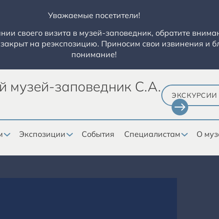
Уважаемые посетители!
ии своего визита в музей-заповедник, обратите вниман
закрыт на реэкспозицию. Приносим свои извинения и б
понимание!
й музей-заповедник С.А.
ЭКСКУРСИИ
м
Экспозиции
События
Специалистам
О муз