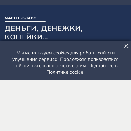
МАСТЕР-КЛАСС
ДЕНЬГИ, ДЕНЕЖКИ,
КОПЕЙКИ…
Взрослые – 500 руб. Школьники – 350 руб.
Мы используем cookies для работы сайта и
улучшения сервиса. Продолжая пользоваться
Спас-Клепиковская второклассная учительская школа
сайтом, вы соглашаетесь с этим. Подробнее в
Школа грамоты
Политике cookie
.
Рязанская область, г. Спас-Клепики, ул. Урицкого, д. 47
8 (49142) 2-66-66
klepiki@museum-esenin.ru
КУПИТЬ БИЛЕТ