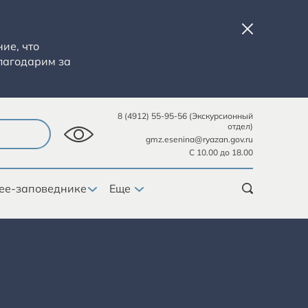
ие, что
лагодарим за
8 (4912) 55-95-56 (Экскурсионный
отдел)
gmz.esenina@ryazan.gov.ru
С 10.00 до 18.00
ее-заповеднике
Еще