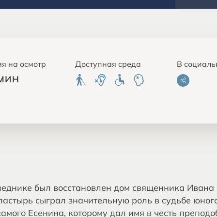
я на осмотр
Доступная среда
В социаль
 МИН
оведнике был восстановлен дом священника Ивана
астырь сыграл значительную роль в судьбе юног
самого Есенина, которому дал имя в честь препод