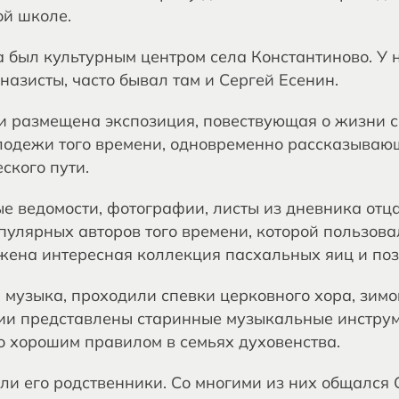
ой школе.
 был культурным центром села Константиново. У н
назисты, часто бывал там и Сергей Есенин.
и размещена экспозиция, повествующая о жизни 
лодежи того времени, одновременно рассказываю
ского пути.
ые ведомости, фотографии, листы из дневника отц
пулярных авторов того времени, которой пользова
жена интересная коллекция пасхальных яиц и поз
 музыка, проходили спевки церковного хора, зим
иции представлены старинные музыкальные инструм
о хорошим правилом в семьях духовенства.
али его родственники. Со многими из них общался