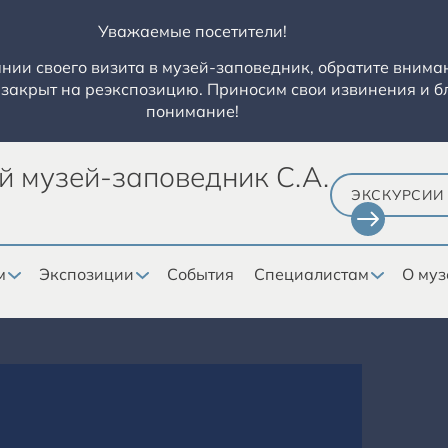
Уважаемые посетители!
ии своего визита в музей-заповедник, обратите вниман
закрыт на реэкспозицию. Приносим свои извинения и б
понимание!
й музей-заповедник С.А.
ЭКСКУРСИИ
м
Экспозиции
События
Специалистам
О муз