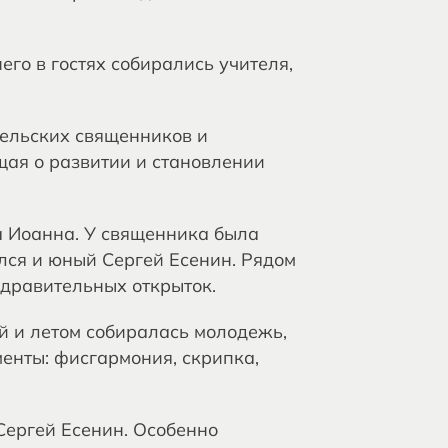
его в гостях собирались учителя,
сельских священников и
щая о развитии и становлении
а Иоанна. У священника была
лся и юный Сергей Есенин. Рядом
дравительных открыток.
ой и летом собиралась молодежь,
енты: фисгармония, скрипка,
 Сергей Есенин. Особенно