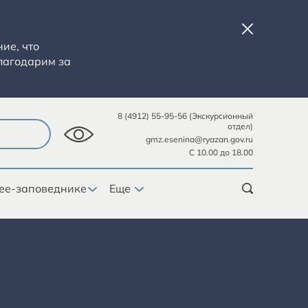
ие, что
лагодарим за
8 (4912) 55-95-56 (Экскурсионный
отдел)
gmz.esenina@ryazan.gov.ru
С 10.00 до 18.00
ее-заповеднике
Еще