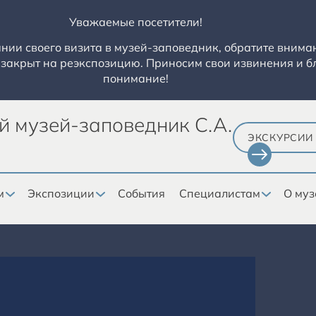
Уважаемые посетители!
ии своего визита в музей-заповедник, обратите вниман
закрыт на реэкспозицию. Приносим свои извинения и б
понимание!
й музей-заповедник С.А.
ЭКСКУРСИИ
м
Экспозиции
События
Специалистам
О муз