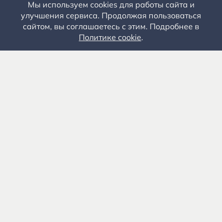
Мы используем cookies для работы сайта и
улучшения сервиса. Продолжая пользоваться
сайтом, вы соглашаетесь с этим. Подробнее в
Политике cookie
.
Государственное автономное учреждение культуры
«Государственный музей-заповедник С.А. Есенина» 0+
391103, Рязанская обл., Рыбновский р-н, с.
Константиново