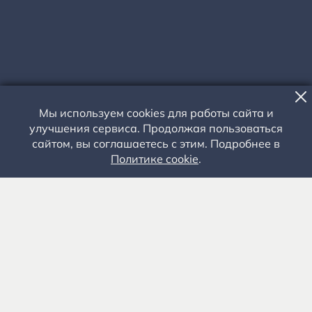
Мы используем cookies для работы сайта и
улучшения сервиса. Продолжая пользоваться
сайтом, вы соглашаетесь с этим. Подробнее в
КОНСТАНТИНОВСКАЯ ШКОЛА
Политике cookie
.
ПОНЕДЕЛЬНИК - ПЯТНИЦА: 10.00-18.00. СУББОТА - ВОСКРЕСЕНЬЕ:
10.00-20.00.
Входит в единый входной билет в экспозиции и на
территорию музея-заповедника.
Рязанская область, Рыбновский район, село
Константиново