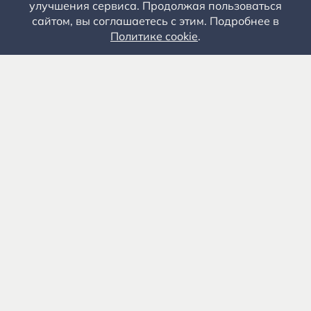
улучшения сервиса. Продолжая пользоваться
сайтом, вы соглашаетесь с этим. Подробнее в
Политике cookie
.
Государственное автономное учреждение культуры
«Государственный музей-заповедник С.А. Есенина» 0+
391103, Рязанская обл., Рыбновский р-н, с.
Константиново
8 (4912) 55-03-06
Приемная