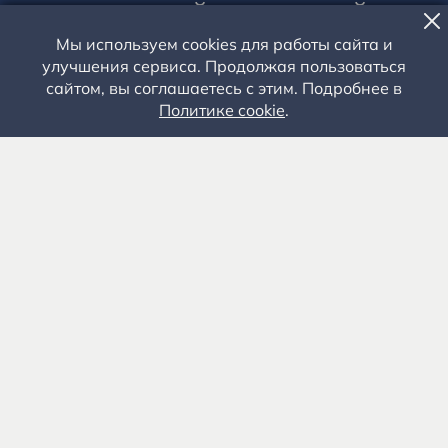
ЗАДУМЧИВЫЙ И НЕЖНЫЙ»
Мы используем cookies для работы сайта и
09 СЕНТЯБРЯ 2023 ГОДА
улучшения сервиса. Продолжая пользоваться
Взрослые – 100 руб. Школьники – 50 руб.
сайтом, вы соглашаетесь с этим. Подробнее в
Политике cookie
.
Главная сцена
Рязанская область, Рыбновский район, село
Константиново.
8 (4912) 55-03-06
КУПИТЬ БИЛЕТ
Рекомендуется
ДЕТИ, ВЗРОСЛЫЕ
Доступная среда