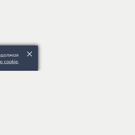
родолжая
е cookie
.