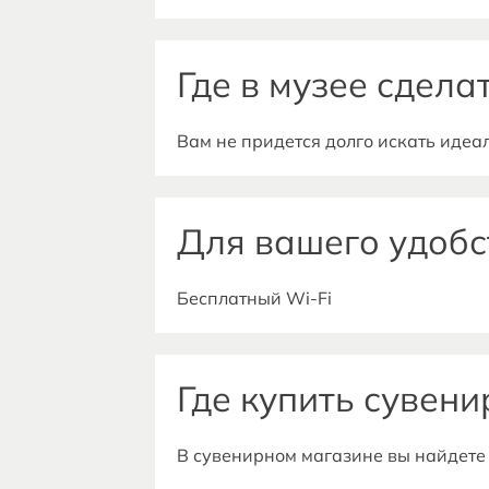
База отдыха «Барские забавы» (https
Где в музее сдел
Вам не придется долго искать идеа
может стать великолепным фоном д
ярким отражением прекрасных вос
Для вашего удобс
Бесплатный Wi-Fi
Бесплатный туалет
Бесплатная парковка
Где купить сувен
В сувенирном магазине вы найдете
можно купить Михайловское кружев