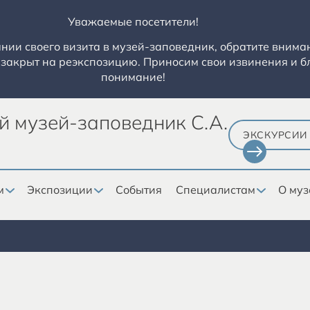
Уважаемые посетители!
ии своего визита в музей-заповедник, обратите вниман
закрыт на реэкспозицию. Приносим свои извинения и б
понимание!
й музей-заповедник С.А.
ЭКСКУРСИИ
м
Экспозиции
События
Специалистам
О муз