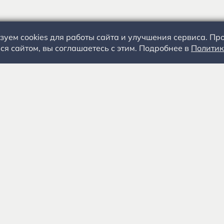
зуем cookies для работы сайта и улучшения сервиса. П
ся сайтом, вы соглашаетесь с этим. Подробнее в
Политик
С.А. Есенин
События
+
Посетителям
Специалистам
Экспозиции
О музее-заповедни