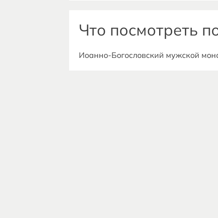
уникальные книжные издания и мно
Что посмотреть п
Иоанно-Богословский мужской мона
Монастырь основан в конце XII или 
разрушали и возрождали вновь. Се
старинными келейными корпусами. 
тесно связан с жизнью С.А. Есенин
Дом-музей Пироговых в селе Новос
Музей рассказывает о жизни и твор
впоследствии стали ведущими солис
постоянная экспозиция.
График работы: вторник – воскресен