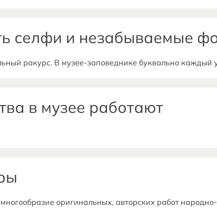
://barzab.ru)
ать селфи и незабываемые ф
льный ракурс. В музее-заповеднике буквально каждый у
ля вашего кадра. Наслаждайтесь моментом и ловите вд
поминаний.
тва в музее работают
иры
 многообразие оригинальных, авторских работ народно
о, изделия из керамики, натурального камня, лозы, жи