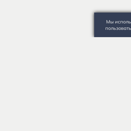
Мы исполь
пользовать
Государственное автономное учреждение культуры
«Государственный музей-заповедник С.А. Есенина» 0
Условия использования материалов