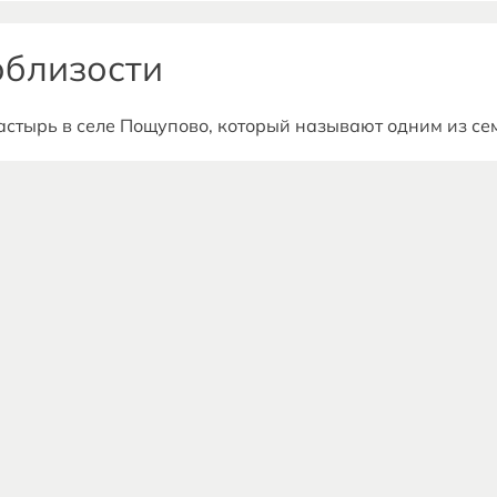
гое другое.
облизости
стырь в селе Пощупово, который называют одним из сем
начале XIII века. За время своего существования многое
годня это благоустроенная обитель с прекрасными хра
Здесь хранятся мощи более 120 святых, рядом располож
а, многие его произведения были написаны под впечатле
елки.
ческой деятельности семьи Пироговых, в которой родилос
тами Большого театра, а один из них стал знаменитым п
ье с 9.00 до 17.00, понедельник – выходной. Последняя