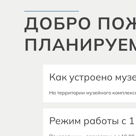
ДОБРО ПОЖ
ПЛАНИРУЕ
Как устроено муз
На территории музейного комплекса
священника И.Я. Смирнова, церковь
усадьба Л.И. Кашиной.
Режим работы с 1