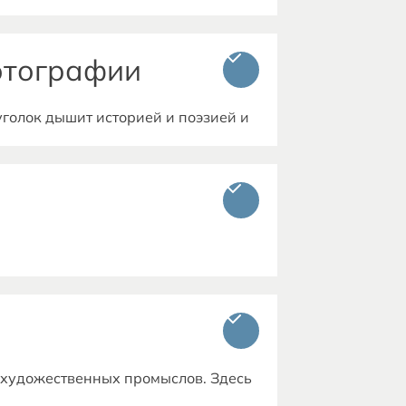
отографии
голок дышит историей и поэзией и
охновение! Ваши фотографии станут
-художественных промыслов. Здесь
вописные произведения,