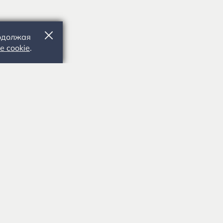
родолжая
е cookie
.
391103, Рязанская обл., Рыбновский р-
н, с. Константиново
ке