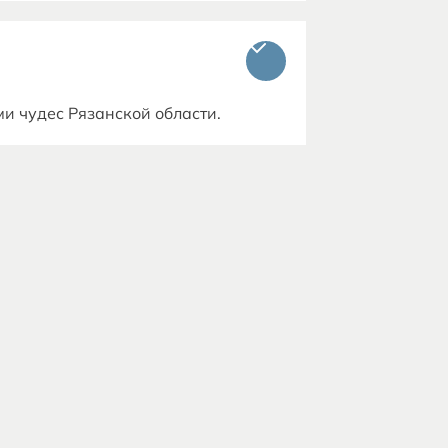
и чудес Рязанской области.
 претерпел: его неоднократно
мами, хорошо отреставрированными
ен святой источник. Монастырь
нием от посещения этого места.
ь пятеро братьев, трое из которых
ротодьяконом. В музее действует
 пятница каждого месяца –