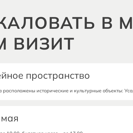
АЛОВАТЬ В М
М ВИЗИТ
ейное пространство
 расположены исторические и культурные объекты: Усад
 Казанской иконы Божией Матери, часовня в честь Свят
 мая