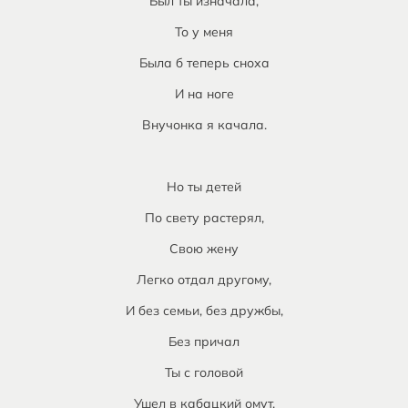
Был ты изначала,
То у меня
Была б теперь сноха
И на ноге
Внучонка я качала.
Но ты детей
По свету растерял,
Свою жену
Легко отдал другому,
И без семьи, без дружбы,
Без причал
Ты с головой
Ушел в кабацкий омут.