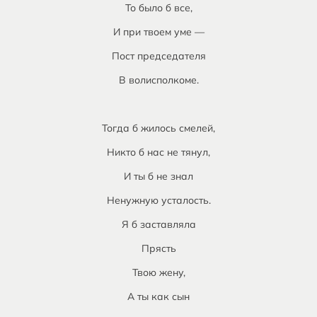
То было б все,
И при твоем уме —
Пост председателя
В волисполкоме.
Тогда б жилось смелей,
Никто б нас не тянул,
И ты б не знал
Ненужную усталость.
Я б заставляла
Прясть
Твою жену,
А ты как сын