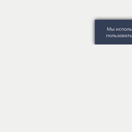
Мы исполь
пользовать
Государственное автономное учреждение культуры
«Государственный музей-заповедник С.А. Есенина» 0