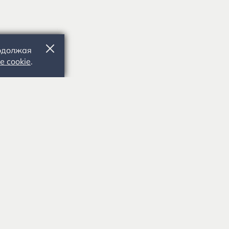
родолжая
е cookie
.
391103, Рязанская обл., Рыбновский р-
н, с. Константиново