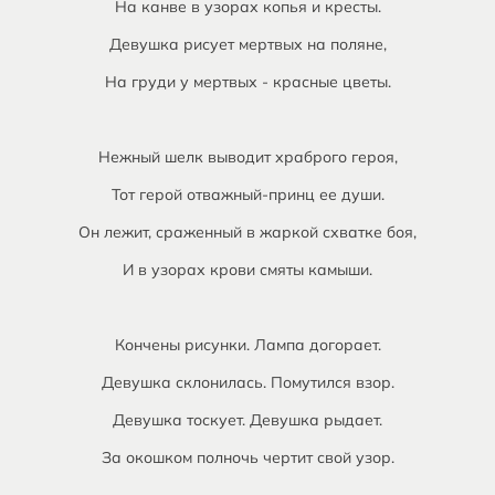
На канве в узорах копья и кресты.
Девушка рисует мертвых на поляне,
На груди у мертвых - красные цветы.
Нежный шелк выводит храброго героя,
Тот герой отважный-принц ее души.
Он лежит, сраженный в жаркой схватке боя,
И в узорах крови смяты камыши.
Кончены рисунки. Лампа догорает.
Девушка склонилась. Помутился взор.
Девушка тоскует. Девушка рыдает.
За окошком полночь чертит свой узор.