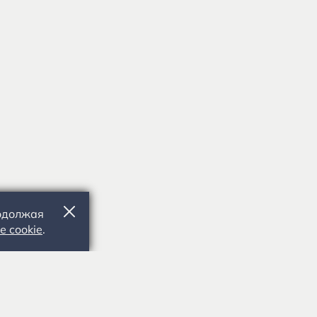
родолжая
е cookie
.