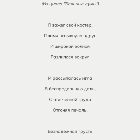
(Из цикла "Больные думы")
Я зажег свой костер,
Пламя вспыхнуло вдруг
И широкой волной
Разлилося вокруг.
И рассыпалась мгла
В беспредельную даль,
С отягченной груди
Отгоняя печаль.
Безнадежная грусть