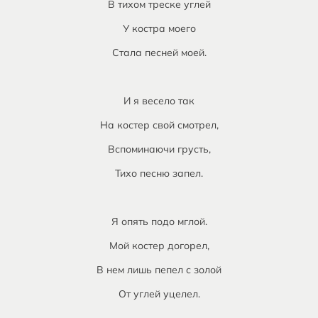
В тихом треске углей
У костра моего
Стала песней моей.
И я весело так
На костер свой смотрел,
Вспоминаючи грусть,
Тихо песню запел.
Я опять подо мглой.
Мой костер догорел,
В нем лишь пепел с золой
От углей уцелел.