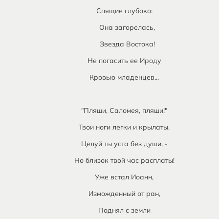
Спящие глубоко:
Она загорелась,
Звезда Востока!
Не погасить ее Ироду
Кровью младенцев...
"Пляши, Саломея, пляши!"
Твои ноги легки и крылаты.
Целуй ты уста без души, -
Но близок твой час расплаты!
Уже встал Иоанн,
Изможденный от ран,
Поднял с земли