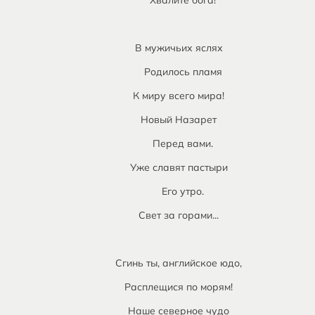
Хвалите бога!
В мужичьих яслях
Родилось пламя
К миру всего мира!
Новый Назарет
Перед вами.
Уже славят пастыри
Его утро.
Свет за горами...
Сгинь ты, английское юдо,
Расплещися по морям!
Наше северное чудо