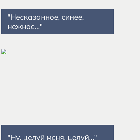
"Несказанное, синее,
нежное…"
"Ну, целуй меня, целуй…"