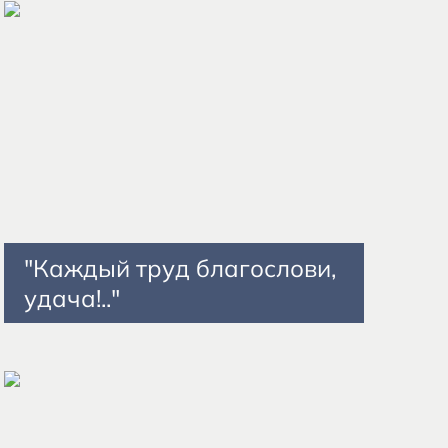
"Каждый труд благослови,
удача!.."