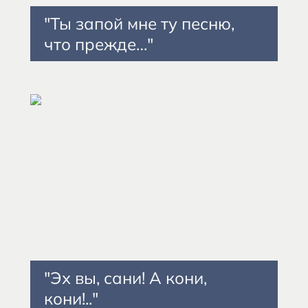
"Ты запой мне ту песню,
что прежде…"
"Эх вы, сани! А кони,
кони!.."