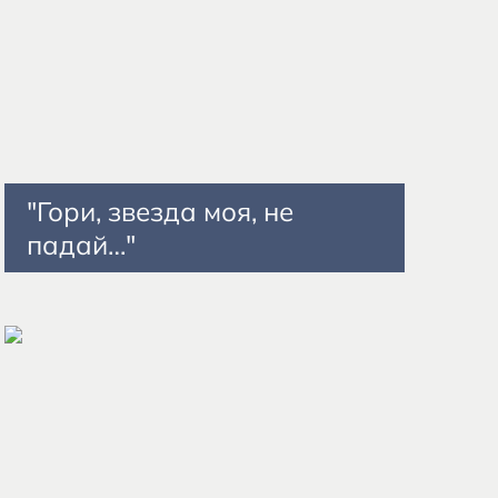
"Гори, звезда моя, не
падай…"