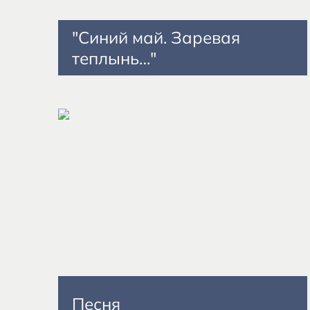
"Синий май. Заревая
теплынь…"
Песня