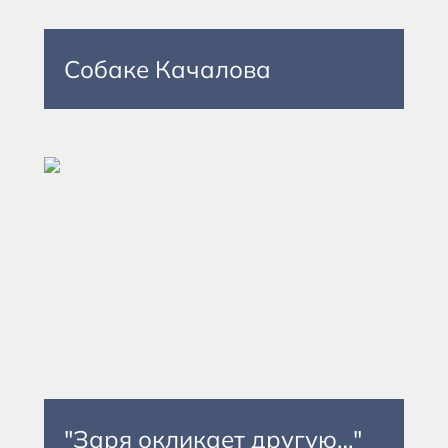
Собаке Качалова
"Заря окликает другую…"