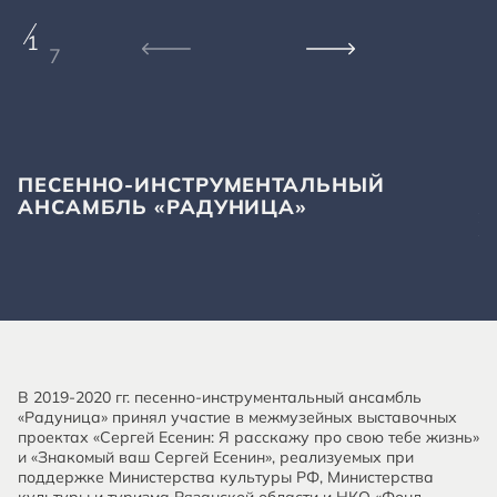
1
7
ПЕСЕННО-ИНСТРУМЕНТАЛЬНЫЙ
П
АНСАМБЛЬ «РАДУНИЦА»
А
Х
К
В 2019-2020 гг. песенно-инструментальный ансамбль
«Радуница» принял участие в межмузейных выставочных
проектах «Сергей Есенин: Я расскажу про свою тебе жизнь»
и «Знакомый ваш Сергей Есенин», реализуемых при
поддержке Министерства культуры РФ, Министерства