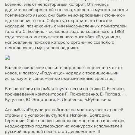
Есенина, имеют неповторимый колорит. Отличаясь
удивительной красотой напевов, яркостью музыкального и
поэтического языка, они были неисчерпаемым источником
вдохновения поэта. Собрать, сохранить это богатое
наследие, познакомить с ним многочисленных почитателей
таланта С. Есенина - основная задача созданного в 1983
году песенно-инструментального ансамбля «Радуница»,
направление поисков которого органично совпало с
деятельностью музея-заповедника.
Каждое поколение вносит в народное творчество что-то
новое, и поэтому «Радуница» наряду с традиционными
использует и современные выразительные средства.
В исполнении ансамбля звучат песни на стихи С. Есенина,
произведения композиторов Г. Пономаренко, Е. Попова, Н.
Кутузова, Ю. Зацарного, Е. Дербенко, Б.Рубашкина.
Ансамбль «Радуница» побывал во многих уголках нашей
страны и с успехом выступал в Испании, Болгарии,
Германии. Свое профессиональное мастерство коллектив
неоднократно подтверждал на конкурсах исполнителей
русской народной песни, став дипломантом III