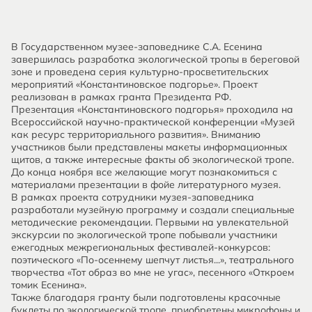
В Государственном музее-заповеднике С.А. Есенина
завершилась разработка экологической тропы в береговой
зоне и проведена серия культурно-просветительских
мероприятий «Константиновское подгорье». Проект
реализован в рамках гранта Президента РФ.
Презентация «Константиновского подгорья» проходила на
Всероссийской научно-практической конференции «Музей
как ресурс территориального развития». Вниманию
участников были представлены макеты информационных
щитов, а также интересные факты об экологической тропе.
До конца ноября все желающие могут познакомиться с
материалами презентации в фойе литературного музея.
В рамках проекта сотрудники музея-заповедника
разработали музейную программу и создали специальные
методические рекомендации. Первыми на увлекательной
экскурсии по экологической тропе побывали участники
ежегодных межрегиональных фестивалей-конкурсов:
поэтического «По-осеннему шепчут листья...», театрального
творчества «Тот образ во мне не угас», песенного «Откроем
томик Есенина».
Также благодаря гранту были подготовлены красочные
буклеты по экологической тропе, приобретены микрофоны и