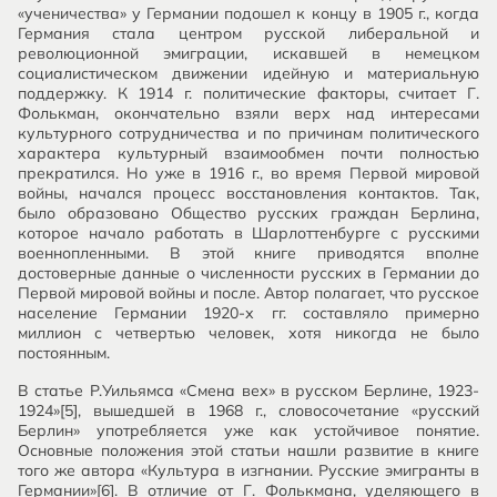
«ученичества» у Германии подошел к концу в 1905 г., когда
Германия стала центром русской либеральной и
революционной эмиграции, искавшей в немецком
социалистическом движении идейную и материальную
поддержку. К 1914 г. политические факторы, считает Г.
Фолькман, окончательно взяли верх над интересами
культурного сотрудничества и по причинам политического
характера культурный взаимообмен почти полностью
прекратился. Но уже в 1916 г., во время Первой мировой
войны, начался процесс восстановления контактов. Так,
было образовано Общество русских граждан Берлина,
которое начало работать в Шарлоттенбурге с русскими
военнопленными. В этой книге приводятся вполне
достоверные данные о численности русских в Германии до
Первой мировой войны и после. Автор полагает, что русское
население Германии 1920-х гг. составляло примерно
миллион с четвертью человек, хотя никогда не было
постоянным.
В статье Р.Уильямса «Смена вех» в русском Берлине, 1923-
1924»[5], вышедшей в 1968 г., словосочетание «русский
Берлин» употребляется уже как устойчивое понятие.
Основные положения этой статьи нашли развитие в книге
того же автора «Культура в изгнании. Русские эмигранты в
Германии»[6]. В отличие от Г. Фолькмана, уделяющего в