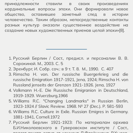
принадлежности ставили в своих произведениях
кардинальные вопросы эпохи. Они формировали новое
общество, оставившее заметный след в истории
человечества. Таким образом, непосредственные контакты
разных культур оказали существенное воздействие на
создание новых художественных приемов целой эпохи»[8].
Русский Берлин / Сост., предисл. и персоналии В. В.
Сорокиной. М., 2003. С. 5
Эренбург, И. Собр. соч.: в 9 т. Т. 8. М., 1990. С. 407
Rimscha H. von. Der russische Buergerkrieg und die
russische Emigration 1917-1921, Jena, 1924; Rimscha H. von
Russland jenseits der Grenzen 1921-1926. Jena, 1927
Volkmann H.-E. Die Russische Emigranion in Deutschland,
1919-1929. Wuerzburg,1966
Williams R.C. "Changing Landmarks" in Russian Berlin,
1923-1924 // Slavic Review. 1968. № 27 (Dec.). P. 581-593
Williams R.C. Culture in Exile. Russian Emigres in Germany.
1881-1941, Cornell.1972
Русский Берлин 1921-1923: По материалам архива
Б.И.Николаевского в Гуверовском институте / Сост.,