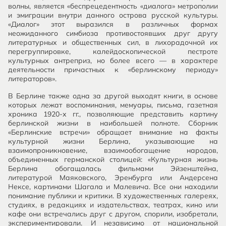
волны, является «беспрецедентность «диалога» метрополии
и эмиграции внутри данного острова русской культуры.
«Диалог» этот выразился в различных формах
неожиданного симбиоза противостоявших друг другу
литературных и общественных сил, в лихорадочной их
перегруппировке, калейдоскопической пестроте
культурных антреприз, но более всего — в характере
деятельности причастных к «берлинскому периоду»
литераторов».
В Берлине также одна за другой выходят книги, в основе
которых лежат воспоминания, мемуары, письма, газетная
хроника 1920-х гг., позволяющие представить картину
берлинской жизни в наибольшей полноте. Сборник
«Берлинские встречи» обращает внимание на факты
культурной жизни Берлина, указывающие на
взаимопроникновение, взаимообогащение народов,
объединенных германской столицей: «Культурная жизнь
Берлина обогащалась фильмами Эйзенштейна,
литературой Маяковского, Эренбурга или Андерсена
Нексе, картинами Шагала и Малевича. Все они находили
понимание публики и критики. В художественных галереях,
студиях, в редакциях и издательствах, театрах, кино или
кафе они встречались друг с другом, спорили, изобретали,
экспериментировали. И независимо от национальной