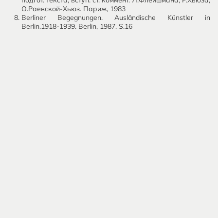
подгот. текста, вступ. ст. коммент. Л.Флейшмана, Р.Хьюза,
О.Раевской-Хьюз. Париж, 1983
Berliner Begegnungen. Ausländische Künstler in
Berlin.1918-1939. Berlin, 1987. S.16