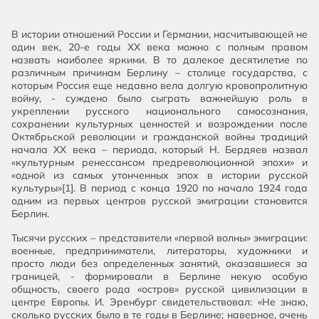
В истории отношений России и Германии, насчитывающей не
один век, 20-е годы ХХ века можно с полным правом
назвать наиболее яркими. В то далекое десятилетие по
различным причинам Берлину – столице государства, с
которым Россия еще недавно вела долгую кровопролитную
войну, - суждено было сыграть важнейшую роль в
укреплении русского национального самосознания,
сохранении культурных ценностей и возрождении после
Октябрьской революции и гражданской войны традиций
начала ХХ века – периода, который Н. Бердяев назвал
«культурным ренессансом предреволюционной эпохи» и
«одной из самых утонченных эпох в истории русской
культуры»[1]. В период с конца 1920 по начало 1924 года
одним из первых центров русской эмиграции становится
Берлин.
Тысячи русских – представители «первой волны» эмиграции:
военные, предприниматели, литераторы, художники и
просто люди без определенных занятий, оказавшиеся за
границей, - формировали в Берлине некую особую
общность, своего рода «остров» русской цивилизации в
центре Европы. И. Эренбург свидетельствовал: «Не знаю,
сколько русских было в те годы в Берлине; наверное, очень