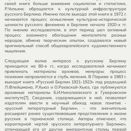
своей книге больше внимания социологии и статистике,
Р.Уильямс обращается к культурной инфраструктуре
русского Берлина. Именно после выхода этой книги в 1972 г.
начинается процесс осмысления культурно-исторической
ценности русского феномена в Берлине начала 1920-х гг.
По мнению исследователя, в этот период шел активный
процесс взаимного обогащения менталитета разных
народов, обмена творческим опытом, создавался новый
оригинальный способ общеевропейского художественного
мышления.
Следующая волна интереса к русскому Берлину
приходится на 80-е гг., когда исследователей начинают
привлекать материалы архивов, мемуары: процесс
познания направляется в глубь явления. В Париже в 1983 г.
выходит книга «Русский Берлин 1921-1923» под редакцией
Л.Флейшмана, Р.Хьюз и О.Раевской-Хьюз, где публикуются
архивные материалы Б.И.Николаевского в Гуверовском
институте[7]. Сведения, содержащиеся в ней, позволяют
издателям ввести в научный обиход новое понятие -
«русский литературный Берлин», - что значительно
расширяет ранее существовавшие представления о жизни
русских в германской столице. Авторы отмечают, что
характерной чертой «русского литературного Берлина»,
отличающей его от других эмигрантских столиц первой