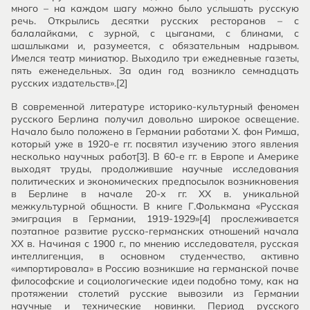
много – на каждом шагу можно было услышать русскую
речь. Открылись десятки русских ресторанов – с
балалайками, с зурной, с цыганами, с блинами, с
шашлыками и, разумеется, с обязательным надрывом.
Имелся театр миниатюр. Выходило три ежедневные газеты,
пять еженедельных. За один год возникло семнадцать
русских издательств».[2]
В современной литературе историко-культурный феномен
русского Берлина получил довольно широкое освещение.
Начало было положено в Германии работами X. фон Римша,
который уже в 1920-е гг. посвятил изучению этого явления
несколько научных работ[3]. В 60-е гг. в Европе и Америке
выходят труды, продолжившие научные исследования
политических и экономических предпосылок возникновения
в Берлине в начале 20-х гг. XX в. уникальной
межкультурной общности. В книге Г.Фолькмана «Русская
эмиграция в Германии, 1919-1929»[4] прослеживается
поэтапное развитие русско-германских отношений начала
XX в. Начиная с 1900 г., по мнению исследователя, русская
интеллигенция, в основном студенчество, активно
«импортировала» в Россию возникшие на германской почве
философские и социологические идеи подобно тому, как на
протяжении столетий русские вывозили из Германии
научные и технические новинки. Период русского