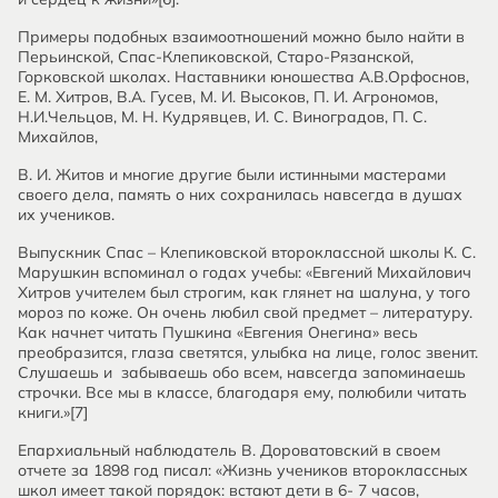
Примеры подобных взаимоотношений можно было найти в
Перьинской, Спас-Клепиковской, Старо-Рязанской,
Горковской школах. Наставники юношества А.В.Орфоснов,
Е. М. Хитров, В.А. Гусев, М. И. Высоков, П. И. Агрономов,
Н.И.Чельцов, М. Н. Кудрявцев, И. С. Виноградов, П. С.
Михайлов,
В. И. Житов и многие другие были истинными мастерами
своего дела, память о них сохранилась навсегда в душах
их учеников.
Выпускник Спас – Клепиковской второклассной школы К. С.
Марушкин вспоминал о годах учебы: «Евгений Михайлович
Хитров учителем был строгим, как глянет на шалуна, у того
мороз по коже. Он очень любил свой предмет – литературу.
Как начнет читать Пушкина «Евгения Онегина» весь
преобразится, глаза светятся, улыбка на лице, голос звенит.
Слушаешь и забываешь обо всем, навсегда запоминаешь
строчки. Все мы в классе, благодаря ему, полюбили читать
книги.»[7]
Епархиальный наблюдатель В. Дороватовский в своем
отчете за 1898 год писал: «Жизнь учеников второклассных
школ имеет такой порядок: встают дети в 6- 7 часов,