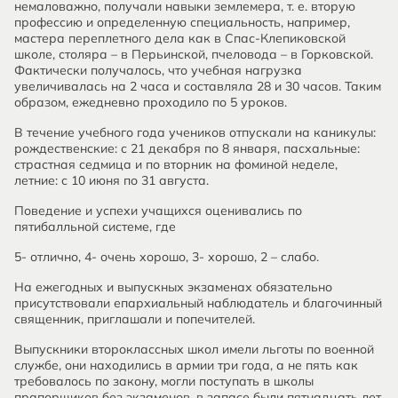
немаловажно, получали навыки землемера, т. е. вторую
профессию и определенную специальность, например,
мастера переплетного дела как в Спас-Клепиковской
школе, столяра – в Перьинской, пчеловода – в Горковской.
Фактически получалось, что учебная нагрузка
увеличивалась на 2 часа и составляла 28 и 30 часов. Таким
образом, ежедневно проходило по 5 уроков.
В течение учебного года учеников отпускали на каникулы:
рождественские: с 21 декабря по 8 января, пасхальные:
страстная седмица и по вторник на фоминой неделе,
летние: с 10 июня по 31 августа.
Поведение и успехи учащихся оценивались по
пятибалльной системе, где
5- отлично, 4- очень хорошо, 3- хорошо, 2 – слабо.
На ежегодных и выпускных экзаменах обязательно
присутствовали епархиальный наблюдатель и благочинный
священник, приглашали и попечителей.
Выпускники второклассных школ имели льготы по военной
службе, они находились в армии три года, а не пять как
требовалось по закону, могли поступать в школы
прапорщиков без экзаменов, в запасе были пятнадцать лет,