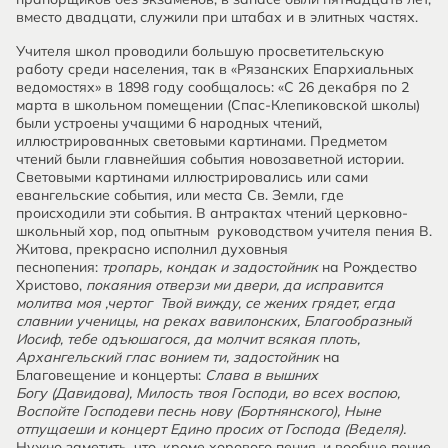
вместо двадцати, служили при штабах и в элитных частях.
Учителя школ проводили большую просветительскую
работу среди населения, так в «Рязанских Епархиальных
ведомостях» в 1898 году сообщалось: «С 26 декабря по 2
марта в школьном помещении (Спас-Клепиковской школы)
были устроены учащими 6 народных чтений,
иллюстрированных световыми картинами. Предметом
чтений были главнейшия события новозаветной истории.
Световыми картинами иллюстрировались или сами
евангельские события, или места Св. Земли, где
происходили эти события. В антрактах чтений церковно-
школьный хор, под опытным руководством учителя пения В.
Житова, прекрасно исполнил духовныя
песнопения:
тропарь, кондак и задостойник
на Рождество
Христово,
покаяния отверзи ми двери, да исправится
молитва моя ,чертог Твой вижду, се жених грядет, егда
славнии ученицы, на реках вавилонских, Благообразный
Иосиф, тебе одъюшагося, да молчит всякая плоть,
Архангельский глас вонием ти, задостойник
на
Благовещение и концерты:
Слава в вышних
Богу (Давидова), Милость твоя Господи, во всех воспою,
Воспойте Господеви песнь нову (Бортнянского), Ныне
отпущаеши и концерт Едино просих от Господа (Веделя).
Нужно заметить, что, кроме хорового пения, и вообще пение