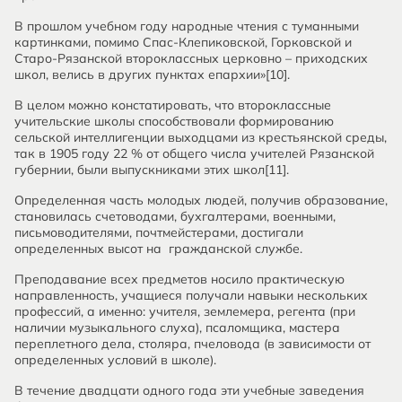
В прошлом учебном году народные чтения с туманными
картинками, помимо Спас-Клепиковской, Горковской и
Старо-Рязанской второклассных церковно – приходских
школ, велись в других пунктах епархии»[10].
В целом можно констатировать, что второклассные
учительские школы способствовали формированию
сельской интеллигенции выходцами из крестьянской среды,
так в 1905 году 22 % от общего числа учителей Рязанской
губернии, были выпускниками этих школ[11].
Определенная часть молодых людей, получив образование,
становилась счетоводами, бухгалтерами, военными,
письмоводителями, почтмейстерами, достигали
определенных высот на гражданской службе.
Преподавание всех предметов носило практическую
направленность, учащиеся получали навыки нескольких
профессий, а именно: учителя, землемера, регента (при
наличии музыкального слуха), псаломщика, мастера
переплетного дела, столяра, пчеловода (в зависимости от
определенных условий в школе).
В течение двадцати одного года эти учебные заведения