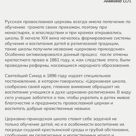
Аникина О.Л.
Русская православная церковь всегда имела попечение по
обучению грамоте своих прихожан, поэтому при
монастырях, а впоследствии и при храмах открывались
школы. В начале XIX века началось формирование системы
обучения и воспитания детей в религиозной традиции,
такие школы получили название «церковно-приходские».
Особенно активизировался данный процесс после отмены
крепостного права в 1861 году, и, как следствие этого, были
проведены реформы, касающиеся народного образования.
Святейший Синод в 1896 году издает специальное
постановление, в котором говорилось: «Церковная школа,
сообразно своей идее, главное внимание обращает на
воспитание учащихся в духе церковно-религиозном. В виду
сего учащие заботятся о том, чтобы укрепить в детях живое
благочестие и преданность православной церкви и
воспитать добрые нравственные навыки.
Церковно-приходская школа ставит себе задачей не
только обучение детей, но и в особенности воспитание их
посреди скудной крестьянской среды и грубой обстановки,
сообщение им религиозных и нравственных начал и