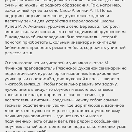
суммы на нужды народного образования. Так, например,
зажиточный купец из села Спас-Клепики А. П. Попов
подарил епархии каменное двухэтажное здание и
десятину земли для устройства второклассной школы.
Купец И. А. Ананьев, уроженец села Березова, построил
здание школы и оснастил его необходимым оборудованием.
В каждом учебном заведении был попечитель, который
помогал приобретать школьный инвентарь и книги для
библиотеки, проводить ремонт мебели, содержать учителей
ремесел и т. д.
О взаимоотношении учителей и учеников сказал М.
Фиников преподаватель Рязанской духовной семинарии на
педагогических курсах, организованных Епархиальным
училищным советом: «Задача духовной школы – широка,
многообъемлюща. Чтобы правильно решить эту задачу,
нужно иметь в виду, что обучает и вместе воспитывает
только та школа, которая есть школа – семья, где
воспитатель и питомцы соединены между собою самими
тесными родственными узами, где царит любовь, взаимное
доверие, где душа питомца всегда открыта участливому
влиянию руководителя, - где нет начальников и
подчиненных, есть отцы и дети, где рядом с сообщением
научных знаний идет деятельная подготовка молодых умов
и сердец к жизни»[6].