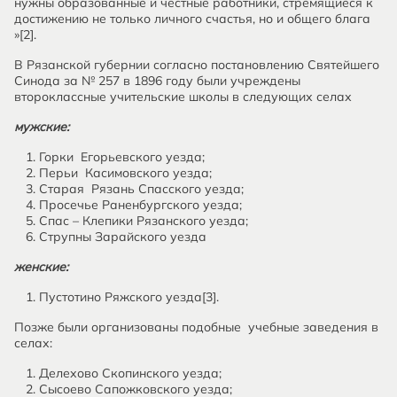
нужны образованные и честные работники, стремящиеся к
достижению не только личного счастья, но и общего блага
»[2].
В Рязанской губернии согласно постановлению Святейшего
Синода за № 257 в 1896 году были учреждены
второклассные учительские школы в следующих селах
мужские:
Горки Егорьевского уезда;
Перьи Касимовского уезда;
Старая Рязань Спасского уезда;
Просечье Раненбургского уезда;
Спас – Клепики Рязанского уезда;
Струпны Зарайского уезда
женские:
Пустотино Ряжского уезда[3].
Позже были организованы подобные учебные заведения в
селах:
Делехово Скопинского уезда;
Сысоево Сапожковского уезда;