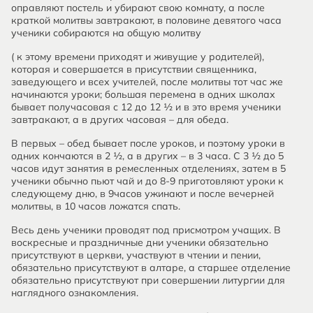
оправляют постель и убирают свою комнату, а после
краткой молитвы завтракают, в половине девятого часа
ученики собираются на общую молитву
( к этому времени приходят и живущие у родителей),
которая и совершается в присутствии священника,
заведующего и всех учителей, после молитвы тот час же
начинаются уроки; большая перемена в одних школах
бывает получасовая с 12 до 12 ½ и в это время ученики
завтракают, а в других часовая – для обеда.
В первых – обед бывает после уроков, и поэтому уроки в
одних кончаются в 2 ½, а в других – в 3 часа. С 3 ½ до 5
часов идут занятия в ремесленных отделениях, затем в 5
ученики обычно пьют чай и до 8-9 приготовляют уроки к
следующему дню, в 9часов ужинают и после вечерней
молитвы, в 10 часов ложатся спать.
Весь день ученики проводят под присмотром учащих. В
воскресные и праздничные дни ученики обязательно
присутствуют в церкви, участвуют в чтении и пении,
обязательно присутствуют в алтаре, а старшее отделение
обязательно присутствуют при совершении литургии для
наглядного ознакомления.