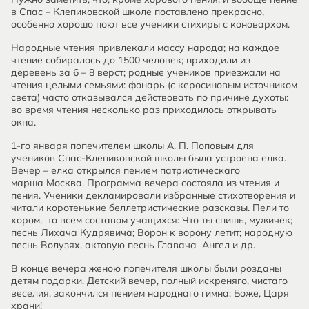
в Спас – Клепиковской школе поставлено прекрасно,
особенно хорошо поют все ученики стихиры с коновархом.
Народные чтения привлекали массу народа; на каждое
чтение собиралось до 1500 человек; приходили из
деревень за 6 – 8 верст; родные учеников приезжали на
чтения целыми семьями: фонарь (с керосиновым источником
света) часто отказывался действовать по причине духоты:
во время чтения несколько раз приходилось открывать
окна.
1-го января попечителем школы А. П. Поповым для
учеников Спас-Клепиковской школы была устроена елка.
Вечер – елка открылся пением патриотическаго
марша Москва. Программа вечера состояла из чтения и
пения. Ученики декламировали избранные стихотворения и
читали коротенькие беллетристические разсказы. Пели то
хором, то всем составом учащихся: Что ты спишь, мужичек;
песнь Лихача Кудрявича; Ворон к ворону летит; народную
песнь Волузях, актовую песнь Главача Ангел и др.
В конце вечера женою попечителя школы были розданы
детям подарки. Детский вечер, полный искреняго, чистаго
веселия, закончился пением народнаго гимна: Боже, Царя
храни!